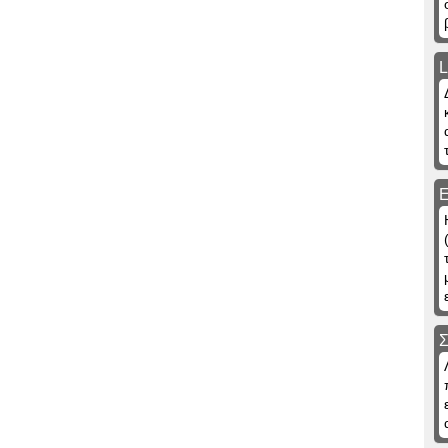
L
Ε
Σ