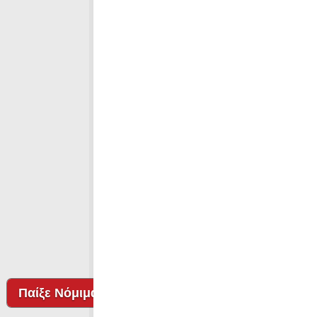
Παίξε Νόμιμα