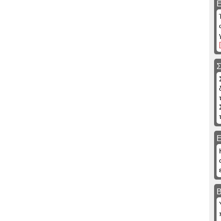
Ε
Σ
Ε
Β