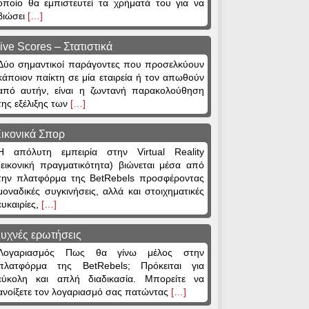
οποίο θα εμπιστευτεί τα χρήματά του για να
βιώσει
[…]
ive Scores – Στατιστικά
Δύο σημαντικοί παράγοντες που προσελκύουν
κάποιον παίκτη σε μία εταιρεία ή τον απωθούν
από αυτήν, είναι η ζωντανή παρακολούθηση
της εξέλιξης των
[…]
ικονικά Σπορ
Η απόλυτη εμπειρία στην Virtual Reality
(εικονική πραγματικότητα) βιώνεται μέσα από
την πλατφόρμα της BetRebels προσφέροντας
μοναδικές συγκινήσεις, αλλά και στοιχηματικές
ευκαιρίες,
[…]
υχνές ερωτήσεις
Λογαριασμός Πως θα γίνω μέλος στην
πλατφόρμα της BetRebels; Πρόκειται για
εύκολη και απλή διαδικασία. Μπορείτε να
ανοίξετε τον λογαριασμό σας πατώντας
[…]