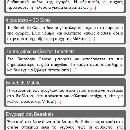
διαδικτυακά καζίνο της αγοράς. Η αξιοπιστία, οι συχνές
προσφορές, η πλούσια γκάμα επιτραπέζιων
[…]
Φρουτάκια – 3D Slots
To Betrebels Casino δεν συγκαταλέγεται τυχαία στα κορυφαία
της αγοράς. Eίναι νόμιμο και αξιόπιστο καθώς διαθέτει άδεια
στην αυστηρή ρυθμιστική αρχή της Μάλτας,
[…]
Tα παιχνίδια καζίνο της Betrebels
Στο Betrebels Casino μπορείτε να απολαύσετε τα πιο
δημοφιλέστερα τυχερά παιχνίδια. Το καζίνο είναι υπερπλήρης
και δεν έχει να ζηλέψει τίποτα από
[…]
Betrebels Mobile
Η κατανόηση των αναγκών του παίκτη που αγαπά να ποντάρει
στο διαδίκτυο, είτε πρόκειται για αθλητικό στοίχημα, είτε για
καζίνο, φρουτάκια, Virtual
[…]
Εγγραφή στη Betrebels
Ένα από τα πλέον δυνατά όπλα της BetRebels ως εταιρεία στο
online στοίχημα είναι το γεγονός πως οι άνθρωποί της