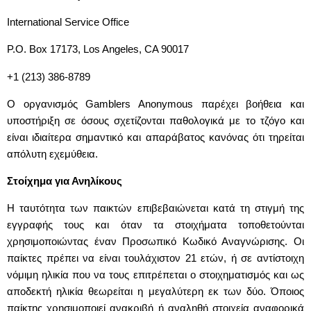
International Service Office
P.O. Box 17173, Los Angeles, CA 90017
+1 (213) 386-8789
Ο οργανισμός Gamblers Anonymous παρέχει βοήθεια και
υποστήριξη σε όσους σχετίζονται παθολογικά με το τζόγο και
είναι ιδιαίτερα σημαντικό και απαράβατος κανόνας ότι τηρείται
απόλυτη εχεμύθεια.
Στοίχημα για Ανηλίκους
Η ταυτότητα των παικτών επιβεβαιώνεται κατά τη στιγμή της
εγγραφής τους και όταν τα στοιχήματα τοποθετούνται
χρησιμοποιώντας έναν Προσωπικό Κωδικό Αναγνώρισης. Οι
παίκτες πρέπει να είναι τουλάχιστον 21 ετών, ή σε αντίστοιχη
νόμιμη ηλικία που να τους επιτρέπεται ο στοιχηματισμός και ως
αποδεκτή ηλικία θεωρείται η μεγαλύτερη εκ των δύο. Όποιος
παίκτης χρησιμοποιεί ανακριβή ή αναληθή στοιχεία αναφορικά