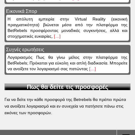
Εικονικά Σπορ
Η απόλυτη εμπειρία στην Virtual Reality (εικονική
πραγματικότητα) βιώνεται μέσα από την πλατφόρμα της
BetRebels προσφέροντας μοναδικές συγκινήσεις, αλλά και
στοιχηματικές ευκαιρίες,
[…]
Συχνές ερωτήσεις
Λογαριασμός Πως θα γίνω μέλος στην πλατφόρμα της
BetRebels; Πρόκειται για εύκολη και απλή διαδικασία. Μπορείτε
να ανοίξετε τον λογαριασμό σας πατώντας
[…]
Πως θα δείτε τις προσφορές
Για να δείτε την κάθε προσφορά της Betrebels θα πρέπει πρώτα
να ανοίξετε λογαριασμό και εν συνεχεία να πατήσετε πάνω στις
εικόνες των προσφορών.