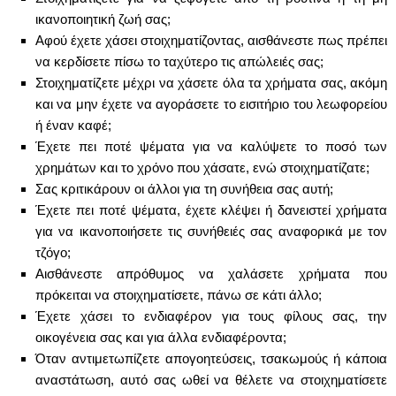
ικανοποιητική ζωή σας;
Αφού έχετε χάσει στοιχηματίζοντας, αισθάνεστε πως πρέπει
να κερδίσετε πίσω το ταχύτερο τις απώλειές σας;
Στοιχηματίζετε μέχρι να χάσετε όλα τα χρήματα σας, ακόμη
και να μην έχετε να αγοράσετε το εισιτήριο του λεωφορείου
ή έναν καφέ;
Έχετε πει ποτέ ψέματα για να καλύψετε το ποσό των
χρημάτων και το χρόνο που χάσατε, ενώ στοιχηματίζατε;
Σας κριτικάρουν οι άλλοι για τη συνήθεια σας αυτή;
Έχετε πει ποτέ ψέματα, έχετε κλέψει ή δανειστεί χρήματα
για να ικανοποιήσετε τις συνήθειές σας αναφορικά με τον
τζόγο;
Αισθάνεστε απρόθυμος να χαλάσετε χρήματα που
πρόκειται να στοιχηματίσετε, πάνω σε κάτι άλλο;
Έχετε χάσει το ενδιαφέρον για τους φίλους σας, την
οικογένεια σας και για άλλα ενδιαφέροντα;
Όταν αντιμετωπίζετε απογοητεύσεις, τσακωμούς ή κάποια
αναστάτωση, αυτό σας ωθεί να θέλετε να στοιχηματίσετε