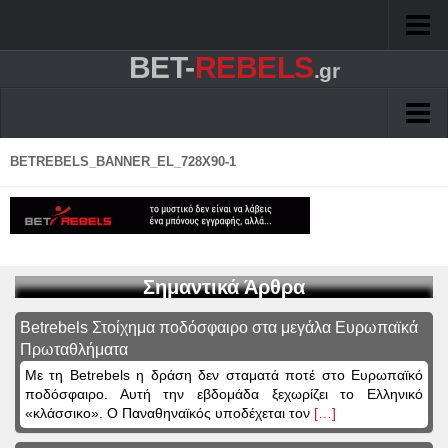
BET-
REBELS
.gr
Η Εταιρία
Επικοινωνία
Υπεύθυνος Στοιχηματισμός
BETREBELS_BANNER_EL_728X90-1
Όροι
Αθλήματα
Live Στοίχημα
Σημαντικά Άρθρα
Εικονικά Σπορ
Betrebels Στοίχημα ποδόσφαιρο στα μεγάλα Ευρωπαϊκά
Καζίνο
Πρωταθλήματα
Με τη Betrebels η δράση δεν σταματά ποτέ στο Ευρωπαϊκό
3D Slots
ποδόσφαιρο. Αυτή την εβδομάδα ξεχωρίζει το Ελληνικό
«κλάσσικο». Ο Παναθηναϊκός υποδέχεται τον
[…]
Live Καζίνο