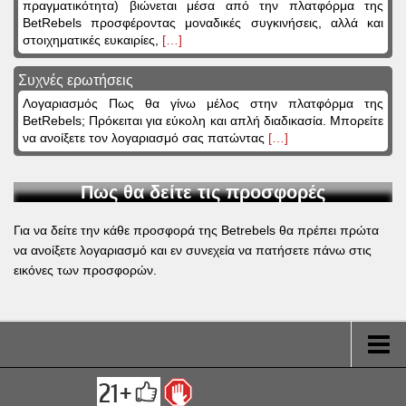
πραγματικότητα) βιώνεται μέσα από την πλατφόρμα της
BetRebels προσφέροντας μοναδικές συγκινήσεις, αλλά και
στοιχηματικές ευκαιρίες,
[…]
Συχνές ερωτήσεις
Λογαριασμός Πως θα γίνω μέλος στην πλατφόρμα της
BetRebels; Πρόκειται για εύκολη και απλή διαδικασία. Μπορείτε
να ανοίξετε τον λογαριασμό σας πατώντας
[…]
Πως θα δείτε τις προσφορές
Για να δείτε την κάθε προσφορά της Betrebels θα πρέπει πρώτα
να ανοίξετε λογαριασμό και εν συνεχεία να πατήσετε πάνω στις
εικόνες των προσφορών.
Γενικοί Όροι