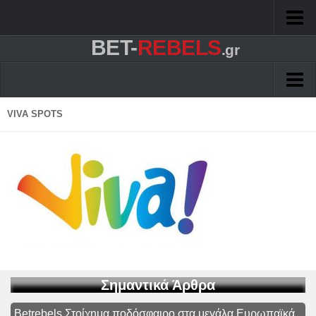
BET-
REBELS
.gr
Η Εταιρία
Επικοινωνία
Υπεύθυνος Στοιχηματισμός
VIVA SPOTS
Όροι
Αθλήματα
Live Στοίχημα
Εικονικά Σπορ
Καζίνο
3D Slots
Σημαντικά Άρθρα
Live Καζίνο
Betrebels Στοίχημα ποδόσφαιρο στα μεγάλα Ευρωπαϊκά