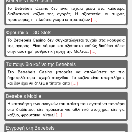
Betrebels Live Casino
Το Betrebels Casino δεν είναι τυχαία μέσα στα καλύτερα
διαδικτυακά καζίνο της αγοράς. Η αξιοπιστία, οι συχνές
προσφορές, η πλούσια γκάμα επιτραπέζιων
[…]
Φρουτάκια – 3D Slots
To Betrebels Casino δεν συγκαταλέγεται τυχαία στα κορυφαία
της αγοράς. Eίναι νόμιμο και αξιόπιστο καθώς διαθέτει άδεια
στην αυστηρή ρυθμιστική αρχή της Μάλτας,
[…]
Tα παιχνίδια καζίνο της Betrebels
Στο Betrebels Casino μπορείτε να απολαύσετε τα πιο
δημοφιλέστερα τυχερά παιχνίδια. Το καζίνο είναι υπερπλήρης
και δεν έχει να ζηλέψει τίποτα από
[…]
Betrebels Mobile
Η κατανόηση των αναγκών του παίκτη που αγαπά να ποντάρει
στο διαδίκτυο, είτε πρόκειται για αθλητικό στοίχημα, είτε για
καζίνο, φρουτάκια, Virtual
[…]
Εγγραφή στη Betrebels