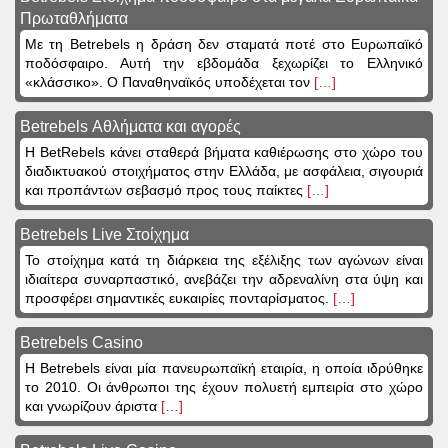
Πρωταθλήματα
Παιχνίδια
Με τη Betrebels η δράση δεν σταματά ποτέ στο Ευρωπαϊκό
ποδόσφαιρο. Αυτή την εβδομάδα ξεχωρίζει το Ελληνικό
«κλάσσικο». Ο Παναθηναϊκός υποδέχεται τον
[…]
Betrebels Αθλήματα και αγορές
Η BetRebels κάνει σταθερά βήματα καθιέρωσης στο χώρο του
διαδικτυακού στοιχήματος στην Ελλάδα, με ασφάλεια, σιγουριά
και προπάντων σεβασμό προς τους παίκτες
[…]
Betrebels Live Στοίχημα
Το στοίχημα κατά τη διάρκεια της εξέλιξης των αγώνων είναι
ιδιαίτερα συναρπαστικό, ανεβάζει την αδρεναλίνη στα ύψη και
προσφέρει σημαντικές ευκαιρίες πονταρίσματος.
[…]
Betrebels Casino
Η Betrebels είναι μία πανευρωπαϊκή εταιρία, η οποία ιδρύθηκε
το 2010. Οι άνθρωποι της έχουν πολυετή εμπειρία στο χώρο
και γνωρίζουν άριστα
[…]