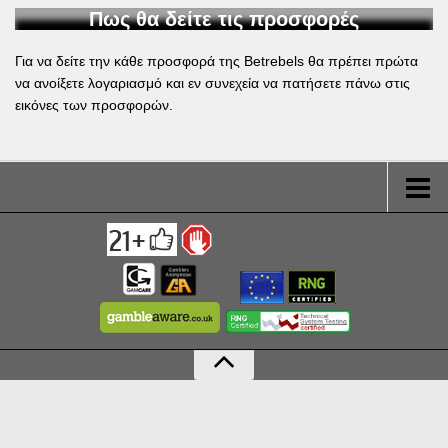
Πως θα δείτε τις προσφορές
Για να δείτε την κάθε προσφορά της Betrebels θα πρέπει πρώτα
να ανοίξετε λογαριασμό και εν συνεχεία να πατήσετε πάνω στις
εικόνες των προσφορών.
Γενικοί Όροι
Υπεύθυνος Στοιχηματισμός
Η Εταιρία
Συναλλαγές
Επικοινωνία