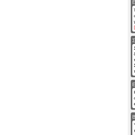
Ε
Σ
Ε
Β