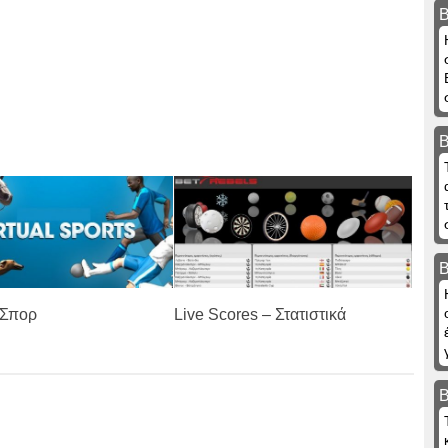
B
B
B
 Σπορ
Live Scores – Στατιστικά
B