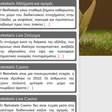
etrebels Αθλήματα και αγορές
Η BetRebels κάνει σταθερά βήματα καθιέρωσης
στο χώρο του διαδικτυακού στοιχήματος στην
Ελλάδα, με ασφάλεια, σιγουριά και προπάντων
σεβασμό προς τους παίκτες
[…]
etrebels Live Στοίχημα
Το στοίχημα κατά τη διάρκεια της εξέλιξης των
αγώνων είναι ιδιαίτερα συναρπαστικό, ανεβάζει
την αδρεναλίνη στα ύψη και προσφέρει
σημαντικές ευκαιρίες πονταρίσματος.
[…]
etrebels Casino
Η Betrebels είναι μία πανευρωπαϊκή εταιρία, η
οποία ιδρύθηκε το 2010. Οι άνθρωποι της
έχουν πολυετή εμπειρία στο χώρο και
γνωρίζουν άριστα
[…]
etrebels Live Casino
Το Betrebels Casino δεν είναι τυχαία μέσα στα
καλύτερα διαδικτυακά καζίνο της αγοράς. Η