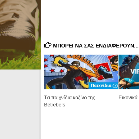
ΜΠΟΡΕΊ ΝΑ ΣΑΣ ΕΝΔΙΑΦΈΡΟΥΝ...
Tα παιχνίδια καζίνο της
Εικονικά
Betrebels